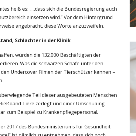
tes heiß es: „…dass sich die Bundesregierung auch
hutzbereich einsetzen wird.“ Vor dem Hintergrund
rweise angebracht, diese Worte anzuzweifeln.
and, Schlachter in der Klinik
ffen, würden die 132.000 Beschäftigten der
verlieren. Was die schwarzen Schafe unter den
s den Undercover Filmen der Tierschützer kennen –
n.
 überwiegende Teil dieser ausgebeuteten Menschen
Fließband Tiere zerlegt und einer Umschulung
ar zum Beispiel zu Krankenpflegepersonal.
ber 2017 des Bundesministeriums für Gesundheit
ngel“ ist nämlich zu entnehmen, dass sich noch