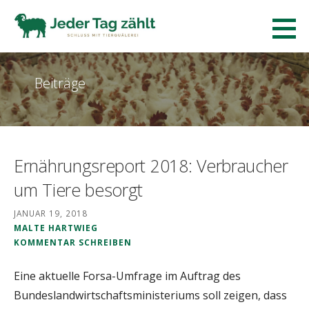
Zum
Inhalt
Jeder Tag zaehlt.
springen
SCHLUSS MIT TIERQUÄLEREI!
Beiträge
Ernährungsreport 2018: Verbraucher
um Tiere besorgt
JANUAR 19, 2018
MALTE HARTWIEG
KOMMENTAR SCHREIBEN
Eine aktuelle Forsa-Umfrage im Auftrag des
Bundeslandwirtschaftsministeriums soll zeigen, dass