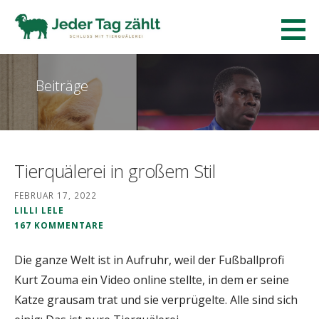
Zum
Inhalt
Jeder Tag zaehlt.
springen
SCHLUSS MIT TIERQUÄLEREI!
Beiträge
Tierquälerei in großem Stil
FEBRUAR 17, 2022
LILLI LELE
167 KOMMENTARE
Die ganze Welt ist in Aufruhr, weil der Fußballprofi
Kurt Zouma ein Video online stellte, in dem er seine
Katze grausam trat und sie verprügelte. Alle sind sich