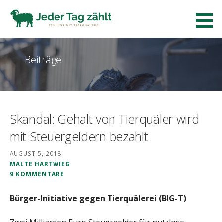
Zum
Inhalt
Jeder Tag zaehlt.
springen
SCHLUSS MIT TIERQUÄLEREI!
Beiträge
Skandal: Gehalt von Tierquäler wird
mit Steuergeldern bezahlt
AUGUST 5, 2018
MALTE HARTWIEG
9 KOMMENTARE
Bürger-Initiative gegen Tierquälerei (BIG-T)
Zwei Milliarden Euro Steuergelder für nutzlose