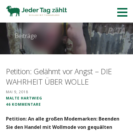
Zum
Inhalt
Jeder Tag zaehlt.
springen
SCHLUSS MIT TIERQUÄLEREI!
Beiträge
Petition: Gelähmt vor Angst – DIE
WAHRHEIT ÜBER WOLLE
MAI 9, 2018
MALTE HARTWIEG
46 KOMMENTARE
Petition: An alle großen Modemarken: Beenden
Sie den Handel mit Wollmode von gequälten