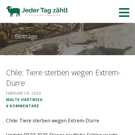
Zum
Inhalt
Jeder Tag zaehlt.
springen
SCHLUSS MIT TIERQUÄLEREI!
Beiträge
Chile: Tiere sterben wegen Extrem-
Dürre
FEBRUAR 19, 2020
MALTE HARTWIEG
6 KOMMENTARE
Chile: Tiere sterben wegen Extrem-Dürre
Update 09.03.2020: Dieses niedliche Fohlen wurde