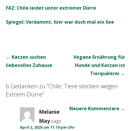
FAZ: Chile leidet unter extremer Dürre
Spiegel: Verdammt, hier war doch mal ein See
Beitrags-
← Katzen suchen
Vegane Ernährung für
Navigation
liebevolles Zuhause
Hunde und Katzen ist
Tierquälerei →
6 Gedanken zu
“Chile: Tiere sterben wegen
Extrem-Dürre”
Kommentar-
Neuere Kommentare →
Melanie
Navigation
May
sagt:
April 2, 2020 um 11:19 pm Uhr